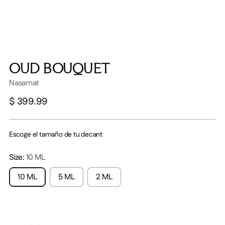
OUD BOUQUET
Nasamat
Precio
$ 399.99
normal
Escoge el tamaño de tu decant
Size:
10 ML
10 ML
5 ML
2 ML