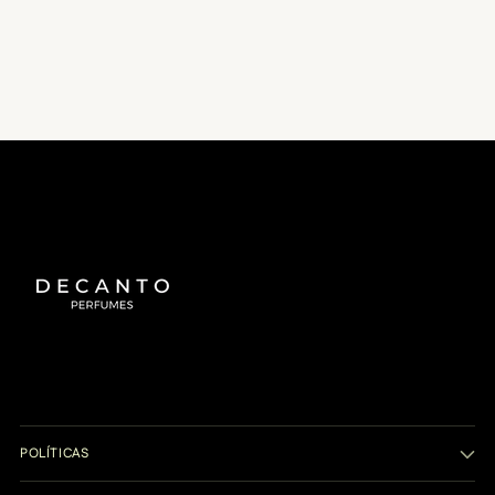
AUTENTICIDAD
PAGOS SEGUROS
GARANTIZADA
PAGA CON LOS SISTEMAS DE
PUEDES EXIGIR EL BATCH CODE
MÁS ALTA SEGURIDAD
CORRESPONDIENTE A TU
DECANT
POLÍTICAS