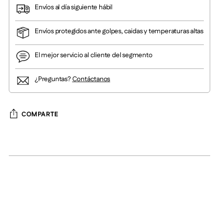
Envíos al día siguiente hábil
Envíos protegidos ante golpes, caidas y temperaturas altas
El mejor servicio al cliente del segmento
¿Preguntas?
Contáctanos
COMPARTE
Añadir
un
producto
a
la
cesta
DESCRIPCIÓN