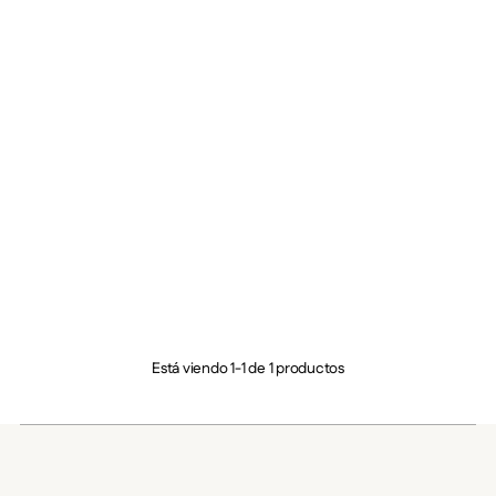
Eau du Soir
De
$ 383.00
3 tamaño
Está viendo 1-1 de 1 productos