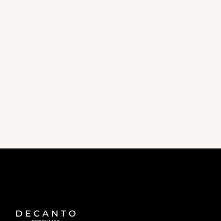
ENVÍOS A TODO
GARANTÍA
MÉXICO
GARANTÍA EN TODOS TUS
ENVÍOS A TODO MÉXICO SIN
PEDIDOS
COSTO EXTRA EN ZONAS
EXTENDIDAS
AUTENTICIDAD
PAGOS SEGUROS
GARANTIZADA
PAGA CON LOS SISTEMAS DE
PUEDES EXIGIR EL BATCH CODE
MÁS ALTA SEGURIDAD
CORRESPONDIENTE A TU
DECANT