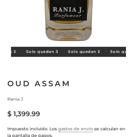
edan 3
Solo quedan 3
Solo quedan 3
Solo quedan
OUD ASSAM
Rania J
$ 1,399.99
Impuesto incluido. Los
gastos de envío
se calculan en
la pantalla de pagos.