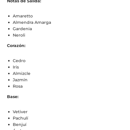
Notas de Salida:
Amaretto
Almendra Amarga
Gardenia
Neroli
Corazón:
Cedro
Iris
Almizcle
Jazmín
Rosa
Base:
Vetiver
Pachulí
Benjuí