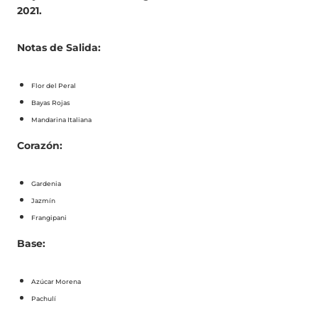
2021.
Notas de Salida:
Flor del Peral
Bayas Rojas
Mandarina Italiana
Corazón:
Gardenia
Jazmín
Frangipani
Base:
Azúcar Morena
Pachulí