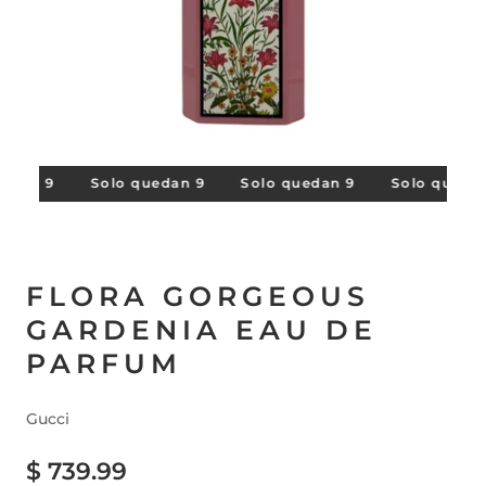
edan 9
Solo quedan 9
Solo quedan 9
Solo quedan
FLORA GORGEOUS
GARDENIA EAU DE
PARFUM
Gucci
$ 739.99